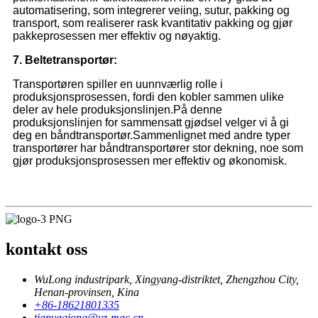
automatisering, som integrerer veiing, sutur, pakking og
transport, som realiserer rask kvantitativ pakking og gjør
pakkeprosessen mer effektiv og nøyaktig.
7. Beltetransportør:
Transportøren spiller en uunnværlig rolle i
produksjonsprosessen, fordi den kobler sammen ulike
deler av hele produksjonslinjen.På denne
produksjonslinjen for sammensatt gjødsel velger vi å gi
deg en båndtransportør.Sammenlignet med andre typer
transportører har båndtransportører stor dekning, noe som
gjør produksjonsprosessen mer effektiv og økonomisk.
kontakt oss
WuLong industripark, Xingyang-distriktet, Zhengzhou City,
Henan-provinsen, Kina
+86-18621801335
tianyaqiong@yz-mac.cn