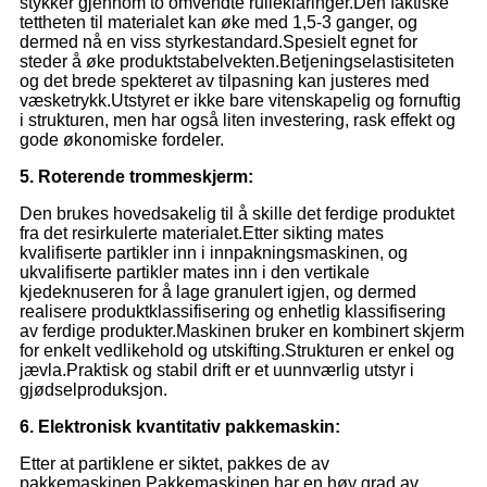
stykker gjennom to omvendte rulleklaringer.Den faktiske
tettheten til materialet kan øke med 1,5-3 ganger, og
dermed nå en viss styrkestandard.Spesielt egnet for
steder å øke produktstabelvekten.Betjeningselastisiteten
og det brede spekteret av tilpasning kan justeres med
væsketrykk.Utstyret er ikke bare vitenskapelig og fornuftig
i strukturen, men har også liten investering, rask effekt og
gode økonomiske fordeler.
5.
Roterende trommeskjerm:
Den brukes hovedsakelig til å skille det ferdige produktet
fra det resirkulerte materialet.Etter sikting mates
kvalifiserte partikler inn i innpakningsmaskinen, og
ukvalifiserte partikler mates inn i den vertikale
kjedeknuseren for å lage granulert igjen, og dermed
realisere produktklassifisering og enhetlig klassifisering
av ferdige produkter.Maskinen bruker en kombinert skjerm
for enkelt vedlikehold og utskifting.Strukturen er enkel og
jævla.Praktisk og stabil drift er et uunnværlig utstyr i
gjødselproduksjon.
6. Elektronisk kvantitativ pakkemaskin:
Etter at partiklene er siktet, pakkes de av
pakkemaskinen.Pakkemaskinen har en høy grad av