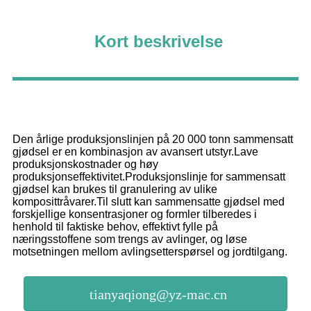
Kort beskrivelse
Den årlige produksjonslinjen på 20 000 tonn sammensatt
gjødsel er en kombinasjon av avansert utstyr.Lave
produksjonskostnader og høy
produksjonseffektivitet.Produksjonslinje for sammensatt
gjødsel kan brukes til granulering av ulike
komposittråvarer.Til slutt kan sammensatte gjødsel med
forskjellige konsentrasjoner og formler tilberedes i
henhold til faktiske behov, effektivt fylle på
næringsstoffene som trengs av avlinger, og løse
motsetningen mellom avlingsetterspørsel og jordtilgang.
tianyaqiong@yz-mac.cn