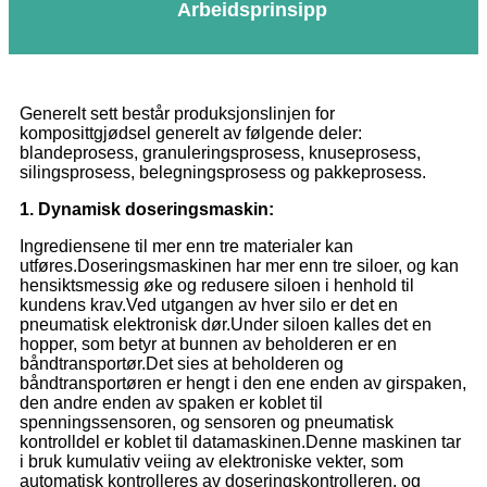
Arbeidsprinsipp
Generelt sett består produksjonslinjen for
komposittgjødsel generelt av følgende deler:
blandeprosess, granuleringsprosess, knuseprosess,
silingsprosess, belegningsprosess og pakkeprosess.
1. Dynamisk doseringsmaskin:
Ingrediensene til mer enn tre materialer kan
utføres.Doseringsmaskinen har mer enn tre siloer, og kan
hensiktsmessig øke og redusere siloen i henhold til
kundens krav.Ved utgangen av hver silo er det en
pneumatisk elektronisk dør.Under siloen kalles det en
hopper, som betyr at bunnen av beholderen er en
båndtransportør.Det sies at beholderen og
båndtransportøren er hengt i den ene enden av girspaken,
den andre enden av spaken er koblet til
spenningssensoren, og sensoren og pneumatisk
kontrolldel er koblet til datamaskinen.Denne maskinen tar
i bruk kumulativ veiing av elektroniske vekter, som
automatisk kontrolleres av doseringskontrolleren, og