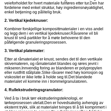
veieforholdet for hvert materiale fullføres etter tur.Den har
fordelene med enkel struktur, høy ingrediensnøyaktighet,
enkel betjening og pålitelig bruk.
2. Vertikal kjedeknuser:
Kombiner forskjellige komposittmaterialer i en viss andel
og legg dem i en vertikal kjedeknuser.Råvarene vil bli
knust til små partikler for å møte behovene til den
påfølgende granuleringsprosessen.
3. Vertikal platemater:
Etter at råmaterialet er knust, sendes det til den vertikale
skivemateren, og råmaterialet blandes og røres jevnt i
mikseren.Innvendig foring av blanderen er polypropylen
eller rustfritt stålplate.Slike råvarer med høy korrosjon og
viskositet er ikke lette å holde seg til.Det blandede
materialet vil komme inn i trommelgranulatoren.
4. Rullekstruderingsgranulator:
Ved å ta i bruk tørr ekstruderingsteknologi, er
tørkeprosessen utelatt.Den er hovedsakelig avhengig av
eksternt trykk, slik at materialet tvinges til å bli komprimert i