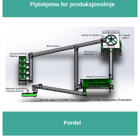
Flytskjema for produksjonslinje
Fordel