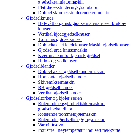
gjødselgranulatormaskin
Flat-die ekstruderingsgranulator
Dobbel skrue ekstruderende granulator
Gjødselknuser
Halvvått organisk gjødselmateriale ved bruk av
knuser
Vertikal kjedegjødselknuser
To-trinns gjødselknuser
Dobbeltakslet kjedeknuser Maskingjødselknuser
Gjødsel urea knusemaskin
Kvernmaskin for kjemisk gjødsel
Halm- og vedknuser
Gjødselblander
Dobbel aksel gjødselblandermaskin
Horisontal gjødselblander
Skivemiksermaskin
BB gjødselblander
Vertikal gjødselblander
Gjødseltørker og kjøler-serien
Roterende ensylindret tørkemaskin i
gjødselbehandling
Roterende trommelkjølemaskin
Roterende gjødselbeleggingsmaskin
Varmluftsovn
Industriell høytemperatur-indusert trekkvifte