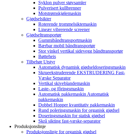
Syklon pulver støvsamler
Pulverisert kullbrenner
Motstrømskjølemaskin
Gjødselsikter
Roterende trommelsiktemaskin
Lineær vibrerende screener
Gjødseltransportør
Gummibåndtransportmaskin
Bærbar mobil båndtransportør
Stor vinkel vertikal sidevegg båndtransportør
Bøtteheis
Tilbehør Utstyr
Automatisk dynamisk gjødseldoseringsmaskin
Skrueekstruderende EKSTRUDERING Fast-
Væske Separator
Vertikal skiveblandemaskin
Laste- og fôringsmaskin
Automatisk pakkemaskin Automatisk
pakkemaskin
Dobbel Hopper kvantitativ pakkemaskin
Rund poleringsmaskin for organisk gjødsel
Doseringsmaskin for statisk gjødsel
Skrå sikting fast-væske-separator
Produksjonslinje
Produksjonslinje for organisk gjødsel