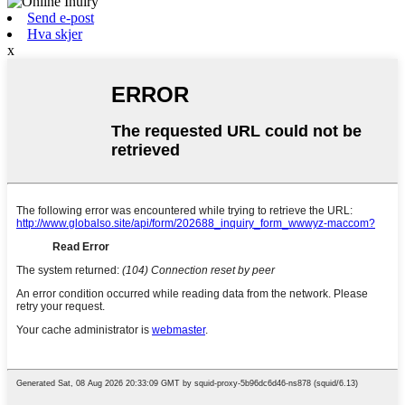
Send e-post
Hva skjer
x