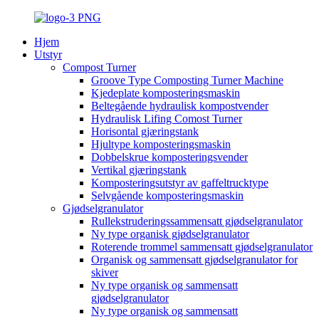
Hjem
Utstyr
Compost Turner
Groove Type Composting Turner Machine
Kjedeplate komposteringsmaskin
Beltegående hydraulisk kompostvender
Hydraulisk Lifing Comost Turner
Horisontal gjæringstank
Hjultype komposteringsmaskin
Dobbelskrue komposteringsvender
Vertikal gjæringstank
Komposteringsutstyr av gaffeltrucktype
Selvgående komposteringsmaskin
Gjødselgranulator
Rullekstruderingssammensatt gjødselgranulator
Ny type organisk gjødselgranulator
Roterende trommel sammensatt gjødselgranulator
Organisk og sammensatt gjødselgranulator for
skiver
Ny type organisk og sammensatt
gjødselgranulator
Ny type organisk og sammensatt