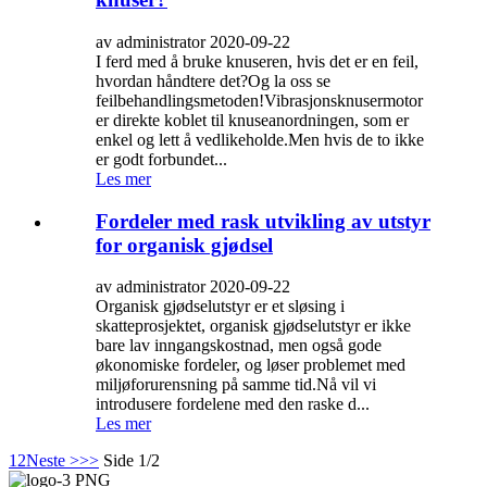
av administrator 2020-09-22
I ferd med å bruke knuseren, hvis det er en feil,
hvordan håndtere det?Og la oss se
feilbehandlingsmetoden!Vibrasjonsknusermotor
er direkte koblet til knuseanordningen, som er
enkel og lett å vedlikeholde.Men hvis de to ikke
er godt forbundet...
Les mer
Fordeler med rask utvikling av utstyr
for organisk gjødsel
av administrator 2020-09-22
Organisk gjødselutstyr er et sløsing i
skatteprosjektet, organisk gjødselutstyr er ikke
bare lav inngangskostnad, men også gode
økonomiske fordeler, og løser problemet med
miljøforurensning på samme tid.Nå vil vi
introdusere fordelene med den raske d...
Les mer
1
2
Neste >
>>
Side 1/2