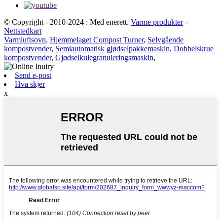
© Copyright - 2010-2024 : Med enerett.
Varme produkter
-
Nettstedkart
Varmluftsovn
,
Hjemmelaget Compost Turner
,
Selvgående
kompostvender
,
Semiautomatisk gjødselpakkemaskin
,
Dobbelskrue
kompostvender
,
Gjødselkulegranuleringsmaskin
,
Send e-post
Hva skjer
x