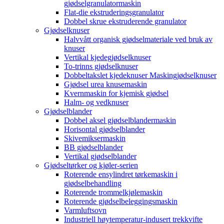
gjødselgranulatormaskin
Flat-die ekstruderingsgranulator
Dobbel skrue ekstruderende granulator
Gjødselknuser
Halvvått organisk gjødselmateriale ved bruk av
knuser
Vertikal kjedegjødselknuser
To-trinns gjødselknuser
Dobbeltakslet kjedeknuser Maskingjødselknuser
Gjødsel urea knusemaskin
Kvernmaskin for kjemisk gjødsel
Halm- og vedknuser
Gjødselblander
Dobbel aksel gjødselblandermaskin
Horisontal gjødselblander
Skivemiksermaskin
BB gjødselblander
Vertikal gjødselblander
Gjødseltørker og kjøler-serien
Roterende ensylindret tørkemaskin i
gjødselbehandling
Roterende trommelkjølemaskin
Roterende gjødselbeleggingsmaskin
Varmluftsovn
Industriell høytemperatur-indusert trekkvifte