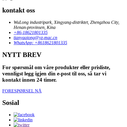
kontakt oss
WuLong industripark, Xingyang-distriktet, Zhengzhou City,
Henan-provinsen, Kina
+86-18621801335
tianyaqiong@yz-mac.cn
WhatsApp: +8618621801335
NYTT BREV
For spørsmål om våre produkter eller prisliste,
vennligst legg igjen din e-post til oss, så tar vi
kontakt innen 24 timer.
FORESPØRSEL NÅ
Sosial