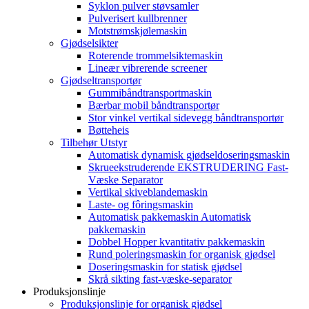
Syklon pulver støvsamler
Pulverisert kullbrenner
Motstrømskjølemaskin
Gjødselsikter
Roterende trommelsiktemaskin
Lineær vibrerende screener
Gjødseltransportør
Gummibåndtransportmaskin
Bærbar mobil båndtransportør
Stor vinkel vertikal sidevegg båndtransportør
Bøtteheis
Tilbehør Utstyr
Automatisk dynamisk gjødseldoseringsmaskin
Skrueekstruderende EKSTRUDERING Fast-
Væske Separator
Vertikal skiveblandemaskin
Laste- og fôringsmaskin
Automatisk pakkemaskin Automatisk
pakkemaskin
Dobbel Hopper kvantitativ pakkemaskin
Rund poleringsmaskin for organisk gjødsel
Doseringsmaskin for statisk gjødsel
Skrå sikting fast-væske-separator
Produksjonslinje
Produksjonslinje for organisk gjødsel