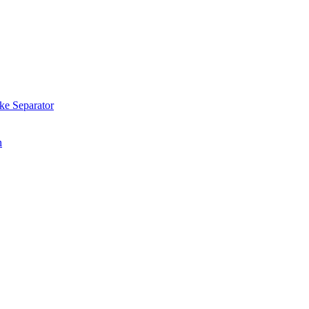
e Separator
n