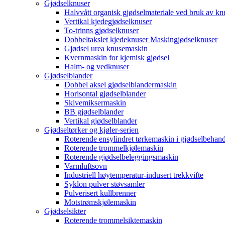
Gjødselknuser
Halvvått organisk gjødselmateriale ved bruk av kn
Vertikal kjedegjødselknuser
To-trinns gjødselknuser
Dobbeltakslet kjedeknuser Maskingjødselknuser
Gjødsel urea knusemaskin
Kvernmaskin for kjemisk gjødsel
Halm- og vedknuser
Gjødselblander
Dobbel aksel gjødselblandermaskin
Horisontal gjødselblander
Skivemiksermaskin
BB gjødselblander
Vertikal gjødselblander
Gjødseltørker og kjøler-serien
Roterende ensylindret tørkemaskin i gjødselbehand
Roterende trommelkjølemaskin
Roterende gjødselbeleggingsmaskin
Varmluftsovn
Industriell høytemperatur-indusert trekkvifte
Syklon pulver støvsamler
Pulverisert kullbrenner
Motstrømskjølemaskin
Gjødselsikter
Roterende trommelsiktemaskin