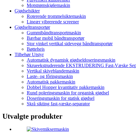
Motstrømskjølemaskin
Gjødselsikter
Roterende trommelsiktemaskin
Lineær vibrerende screener
Gjødseltransportør
Gummibåndtransportmaskin
Bærbar mobil båndtransportør
Stor vinkel vertikal sidevegg båndtransportør
Bøtteheis
Tilbehør Utstyr
Automatisk dynamisk gjødseldoseringsmaskin
Skrueekstruderende EKSTRUDERING Fast-Væske Sepa
Vertikal skiveblandemaskin
Laste- og fôringsmaskin
Automatisk pakkemaskin
Dobbel Hopper kvantitativ pakkemaskin
Rund poleringsmaskin for organisk gjødsel
Doseringsmaskin for statisk gjødsel
Skrå sikting fast-væske-separator
Utvalgte produkter