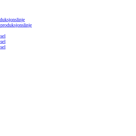
duksjonslinje
produksjonslinje
sel
sel
sel