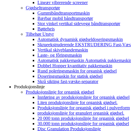
Lineær vibrerende screener
Gjødseltransportør
Gummibåndtransportmaskin
Bærbar mobil båndtransportør
Stor vinkel vertikal sidevegg båndtransportør
Bøtteheis
Tilbehør Utstyr
Automatisk dynamisk gjødseldoseringsmaskin
Skrueekstruderende EKSTRUDERING Fast-Væsk
Vertikal skiveblandemaskin
Laste- og fôringsmaskin
Automatisk pakkemaskin Automatisk pakkemaski
Dobbel Hopper kvantitativ pakkemaskin
Rund poleringsmaskin for organisk gjødsel
Doseringsmaskin for statisk gjødsel
Skrå sikting fast-væske-separator
Produksjonslinje
Produksjonslinje for organisk gjødsel
Innføring av produksjonslinje for organisk gjødsel
Liten produksjonslinje for organisk gjødsel.
Produksjonslinje for organisk gjødsel i pulverform
produksjonslinje for granulert organisk gjødsel.
20 000 tonn produksjonslinje for organisk gjødsel
30.000 tonn produksjonslinje for organisk gjødsel
Disc Granulation Produksjonslinje