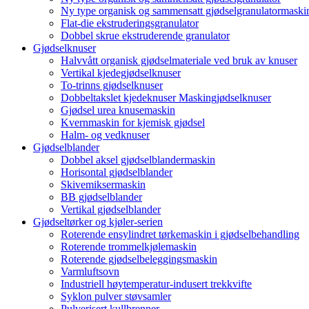
Ny type organisk og sammensatt gjødselgranulatormaski
Flat-die ekstruderingsgranulator
Dobbel skrue ekstruderende granulator
Gjødselknuser
Halvvått organisk gjødselmateriale ved bruk av knuser
Vertikal kjedegjødselknuser
To-trinns gjødselknuser
Dobbeltakslet kjedeknuser Maskingjødselknuser
Gjødsel urea knusemaskin
Kvernmaskin for kjemisk gjødsel
Halm- og vedknuser
Gjødselblander
Dobbel aksel gjødselblandermaskin
Horisontal gjødselblander
Skivemiksermaskin
BB gjødselblander
Vertikal gjødselblander
Gjødseltørker og kjøler-serien
Roterende ensylindret tørkemaskin i gjødselbehandling
Roterende trommelkjølemaskin
Roterende gjødselbeleggingsmaskin
Varmluftsovn
Industriell høytemperatur-indusert trekkvifte
Syklon pulver støvsamler
Pulverisert kullbrenner