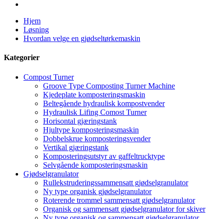
Hjem
Løsning
Hvordan velge en gjødseltørkemaskin
Kategorier
Compost Turner
Groove Type Composting Turner Machine
Kjedeplate komposteringsmaskin
Beltegående hydraulisk kompostvender
Hydraulisk Lifing Comost Turner
Horisontal gjæringstank
Hjultype komposteringsmaskin
Dobbelskrue komposteringsvender
Vertikal gjæringstank
Komposteringsutstyr av gaffeltrucktype
Selvgående komposteringsmaskin
Gjødselgranulator
Rullekstruderingssammensatt gjødselgranulator
Ny type organisk gjødselgranulator
Roterende trommel sammensatt gjødselgranulator
Organisk og sammensatt gjødselgranulator for skiver
Ny type organisk og sammensatt gjødselgranulator