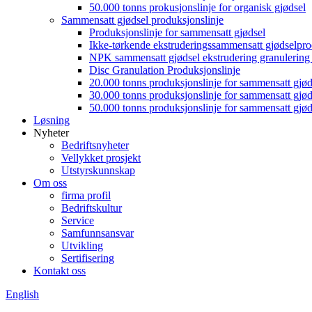
50.000 tonns prokusjonslinje for organisk gjødsel
Sammensatt gjødsel produksjonslinje
Produksjonslinje for sammensatt gjødsel
Ikke-tørkende ekstruderingssammensatt gjødselpro
NPK sammensatt gjødsel ekstrudering granulering 
Disc Granulation Produksjonslinje
20.000 tonns produksjonslinje for sammensatt gjød
30.000 tonns produksjonslinje for sammensatt gjød
50.000 tonns produksjonslinje for sammensatt gjød
Løsning
Nyheter
Bedriftsnyheter
Vellykket prosjekt
Utstyrskunnskap
Om oss
firma profil
Bedriftskultur
Service
Samfunnsansvar
Utvikling
Sertifisering
Kontakt oss
English