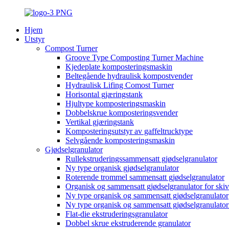
Hjem
Utstyr
Compost Turner
Groove Type Composting Turner Machine
Kjedeplate komposteringsmaskin
Beltegående hydraulisk kompostvender
Hydraulisk Lifing Comost Turner
Horisontal gjæringstank
Hjultype komposteringsmaskin
Dobbelskrue komposteringsvender
Vertikal gjæringstank
Komposteringsutstyr av gaffeltrucktype
Selvgående komposteringsmaskin
Gjødselgranulator
Rullekstruderingssammensatt gjødselgranulator
Ny type organisk gjødselgranulator
Roterende trommel sammensatt gjødselgranulator
Organisk og sammensatt gjødselgranulator for skiv
Ny type organisk og sammensatt gjødselgranulator
Ny type organisk og sammensatt gjødselgranulato
Flat-die ekstruderingsgranulator
Dobbel skrue ekstruderende granulator